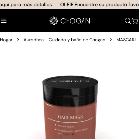
saltar
quí para más detalles.
OLFIE:Encuentre su producto favori
al
contenido
C
Hogar
Aurodhea - Cuidado y baño de Chogan
MASCARILLA DESENREDANTE CON ACEITE DE ARGÁN
Saltar
a
información
del
producto