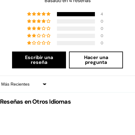
Basado en 4 reseñas
4
0
0
0
0
Escribir una
Hacer una
reseña
pregunta
Sort by
Reseñas en Otros Idiomas