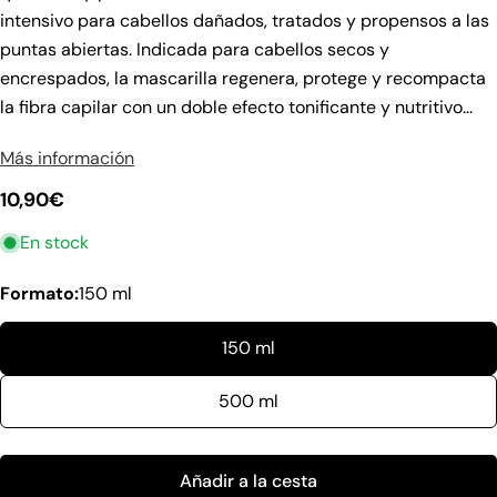
intensivo para cabellos dañados, tratados y propensos a las
puntas abiertas. Indicada para cabellos secos y
encrespados, la mascarilla regenera, protege y recompacta
la fibra capilar con un doble efecto tonificante y nutritivo...
Hacer una pregunta
Su
Más información
nombre
Precio
10,90€
Tu
regular
correo
En stock
electrónico
Comparte este producto
Su
Formato:
150 ml
teléfono
Copiar
Compartir
Tu
150 ml
Compartir
mensaje
en
Facebook
500 ml
Los campos marcados con * son obligatorios.
Añadir a la cesta
Enviar pregunta