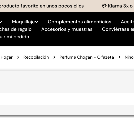
ucto favorito en unos pocos clics
💳 Klarna 3x o 4x 
Maquillaje
Complementos alimenticios
Aceit
ches de regalo
Accesorios y muestras
Conviértase e
uir mi pedido
Hogar
Recopilación
Perfume Chogan - Olfazeta
Niño