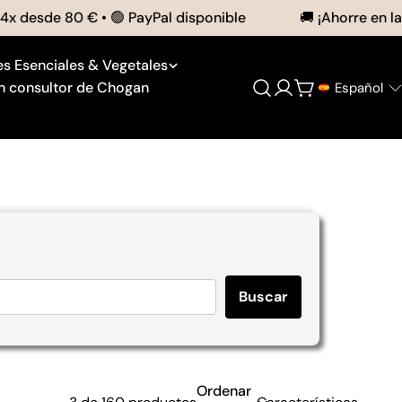
desde 80 € • 🟢 PayPal disponible
🚚 ¡Ahorre en la en
es Esenciales & Vegetales
n consultor de Chogan
Español
Acceso
Carro
Buscar
Ordenar