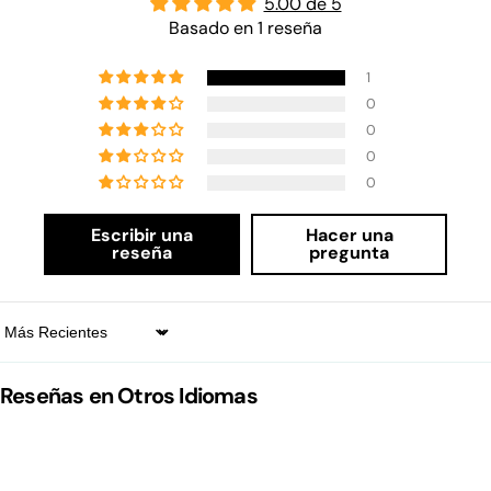
5.00 de 5
Basado en 1 reseña
1
0
0
0
0
Escribir una
Hacer una
reseña
pregunta
Sort by
Reseñas en Otros Idiomas