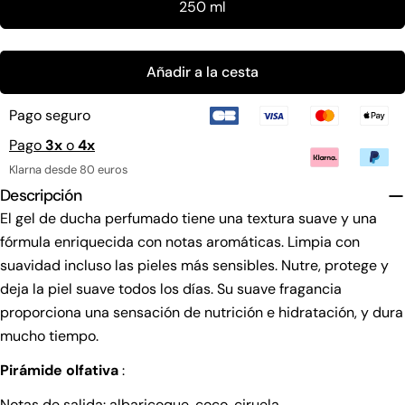
250 ml
Añadir a la cesta
Hacer una pregunta
Su
Pago seguro
nombre
Pago
3x
o
4x
Tu
Klarna desde 80 euros
correo
Descripción
electrónico
Comparte este producto
Su
El gel de ducha perfumado tiene una textura suave y una
teléfono
Copiar
fórmula enriquecida con notas aromáticas. Limpia con
Compartir
Tu
suavidad incluso las pieles más sensibles. Nutre, protege y
Compartir
mensaje
deja la piel suave todos los días. Su suave fragancia
en
Facebook
proporciona una sensación de nutrición e hidratación, y dura
mucho tiempo.
Los campos marcados con * son obligatorios.
Pirámide olfativa
:
Enviar pregunta
Notas de salida: albaricoque, coco, ciruela