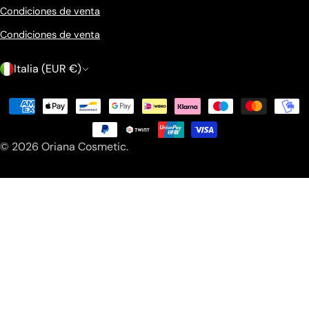
Condiciones de venta
Condiciones de venta
P
Italia (EUR €)
a
Métodos
í
de
s
pago
© 2026
Oriana Cosmetic
.
/
r
e
g
i
ó
n