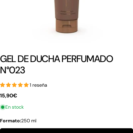
GEL DE DUCHA PERFUMADO
N°023
1 reseña
Precio
15,90€
regular
En stock
Formato:
250 ml