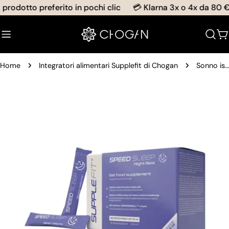
Salta
 prodotto preferito in pochi clic
💳 Klarna 3x o 4x da 80 € 
al
contenuto
C
Home
Integratori alimentari Supplefit di Chogan
Sonno istantaneo - Integratore alimentare a base di melatonina
Passa
alle
informazioni
sul
prodotto