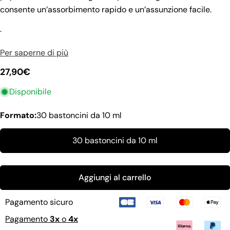
consente un’assorbimento rapido e un’assunzione facile.
Fai una domanda
.
Il
tuo
Per saperne di più
nome
La
tua
Prezzo
27,90€
email
Condividi questo prodotto
regolare
Il
Disponibile
tuo
copia
Condividere
telefono
Formato:
30 bastoncini da 10 ml
Il
Condividi
tuo
su
messaggio
30 bastoncini da 10 ml
Facebook
I campi contrassegnati * sono obbligatori.
Aggiungi al carrello
Invia domanda
Pagamento sicuro
Pagamento
3x
o
4x