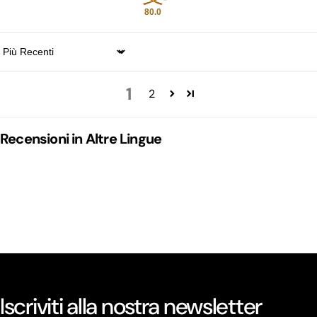
80.0
Sort by
1
2
Recensioni in Altre Lingue
Iscriviti alla nostra newsletter