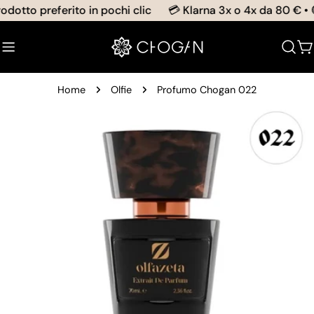
Salta
dotto preferito in pochi clic
💳 Klarna 3x o 4x da 80 € • 🟢
al
contenuto
C
Home
Olfie
Profumo Chogan 022
Passa
alle
informazioni
sul
prodotto