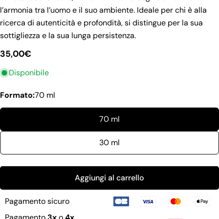
l’armonia tra l’uomo e il suo ambiente. Ideale per chi è alla
Fai una domanda
ricerca di autenticità e profondità, si distingue per la sua
Il
sottigliezza e la sua lunga persistenza.
tuo
nome
Prezzo
35,00€
La
regolare
tua
Disponibile
email
Condividi questo prodotto
Il
tuo
Formato:
70 ml
copia
Condividere
telefono
Il
Condividi
70 ml
tuo
su
messaggio
Facebook
30 ml
I campi contrassegnati * sono obbligatori.
Aggiungi al carrello
Invia domanda
Pagamento sicuro
Pagamento
3x
o
4x