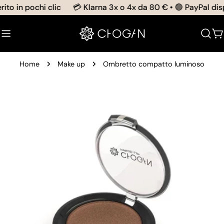
Salta
ito in pochi clic
💳 Klarna 3x o 4x da 80 € • 🟢 PayPal disp
al
contenuto
C
Home
Make up
Ombretto compatto luminoso
Passa
alle
informazioni
sul
prodotto