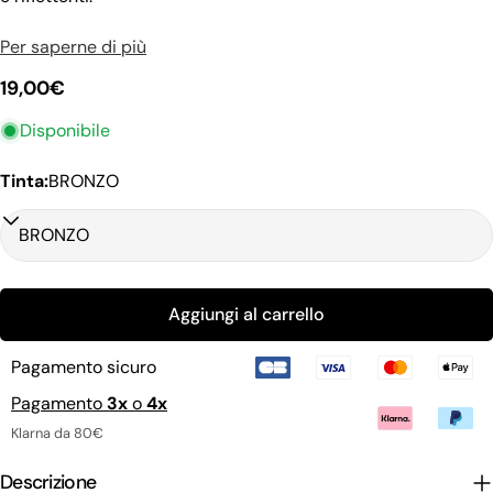
Fai una domanda
Per saperne di più
Il
Prezzo
19,00€
tuo
nome
regolare
La
Disponibile
tua
email
Condividi questo prodotto
Tinta:
BRONZO
Il
tuo
copia
Condividere
telefono
Il
Condividi
tuo
su
messaggio
Facebook
Aggiungi al carrello
I campi contrassegnati * sono obbligatori.
Pagamento sicuro
Pagamento
3x
o
4x
Invia domanda
Klarna da 80€
Descrizione