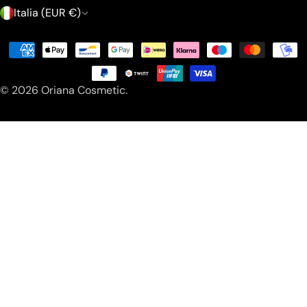
P
Italia (EUR €)
a
Modalità
e
di
s
pagamento
© 2026
Oriana Cosmetic
.
e
/
r
e
g
i
o
n
e