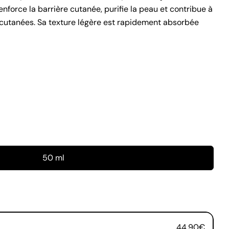
enforce la barrière cutanée, purifie la peau et contribue à
s cutanées. Sa texture légère est rapidement absorbée
poser une question
50 ml
er ce produit
one
Copie
er
er
ge
44,90€