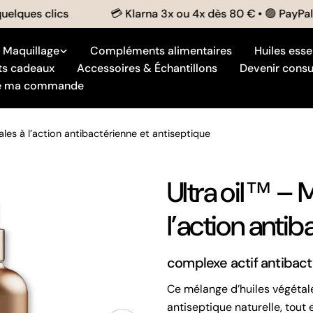
ues clics
💳 Klarna 3x ou 4x dès 80 € • 🟢 PayPal disp
Maquillage
Compléments alimentaires
Huiles esse
ts cadeaux
Accessoires & Échantillons
Devenir consu
re ma commande
ales à l’action antibactérienne et antiseptique
Ultra oil™ – 
l’action antib
complexe actif antibact
Ce mélange d’huiles végétale
antiseptique naturelle, tout 