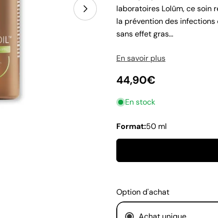
laboratoires Lolûm, ce soin r
la prévention des infection
sans effet gras...
En savoir plus
Prix
44,90€
En stock
habituel
Votre
Format:
50 ml
nom
Votre
email
Partag
Ton
téléph
Option d'achat
Partag
Votre
Partag
messa
Achat unique
sur