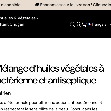
onible
🚚 Économisez sur la livraison ! Cliquez ici.
ntielles & végétales
ltant Chogan
français
Se
Chariot
connecter
Mélange d’huiles végétales à
actérienne et antiseptique
érien
s a été formulé pour offrir une action antibactérienne et
en respectant la sensibilité de la peau. Conçu dans les