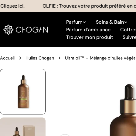
Aller
ez ici.
OLFIE : Trouvez votre produit préféré en quelq
au
contenu
Parfum
Soins & Bain
Parfum d’ambiance
Coffre
Trouver mon produit
Suiv
Accueil
Huiles Chogan
Ultra oil™ – Mélange d’huiles végét
Passer
aux
informations
sur
le
produit