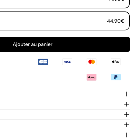
ook
44,90€
amps marqués * sont obligatoires.
Envoyer une question
Ajouter au panier