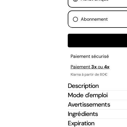
Faceb
Abonnement
Les ch
Tous les mois
Tous les 2 mois
Tous les 3 mois
Paiement sécurisé
Paiement
3x
ou
4x
Klarna à partir de 80€
Description
Mode d'emploi
Avertissements
Ingrédients
Expiration