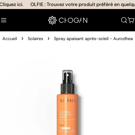
Aller
iquez ici.
OLFIE : Trouvez votre produit préféré en quelque
au
contenu
C
Accueil
Solaires
Spray apaisant après-soleil - Aurodhea
Passer
aux
informations
sur
le
produit