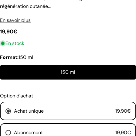
régénération cutanée...
En savoir plus
Prix
19,90€
poser une question
En stock
habituel
Votre
Format:
150 ml
nom
Votre
150 ml
email
Partager ce produit
Ton
téléphone
Copie
Option d'achat
Partager
Votre
Partager
message
Achat unique
19,90€
sur
Facebook
Abonnement
19,90€
Les champs marqués * sont obligatoires.