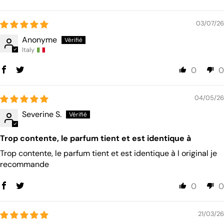
Sort by
03/07/26
Anonyme
Italy
0
0
04/05/26
Severine S.
Trop contente, le parfum tient et est identique à
Trop contente, le parfum tient et est identique à l original je
recommande
0
0
21/03/26