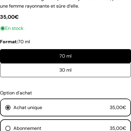
une femme rayonnante et sûre d’elle.
Prix
35,00€
poser une question
En stock
habituel
Votre
Format:
70 ml
nom
Votre
70 ml
email
Partager ce produit
30 ml
Ton
téléphone
Copie
Partager
Votre
Partager
Option d'achat
message
sur
Facebook
Achat unique
35,00€
Les champs marqués * sont obligatoires.
Abonnement
35,00€
Envoyer une question