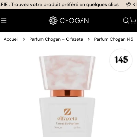
Aller
E : Trouvez votre produit préféré en quelques clics
💳 Klar
au
contenu
C
Accueil
Parfum Chogan – Olfazeta
Parfum Chogan 145
Passer
aux
informations
sur
le
produit