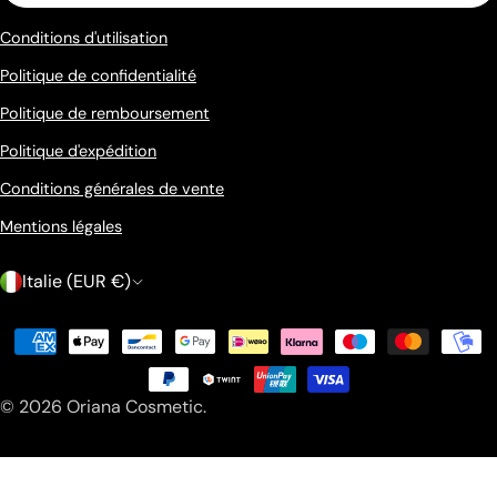
Conditions d'utilisation
Politique de confidentialité
Politique de remboursement
Politique d'expédition
Conditions générales de vente
Mentions légales
P
Italie (EUR €)
a
Méthodes
y
de
s
payement
© 2026
Oriana Cosmetic
.
/
r