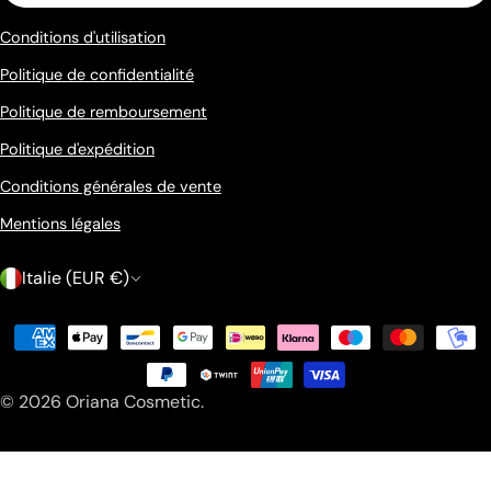
Conditions d'utilisation
Politique de confidentialité
Politique de remboursement
Politique d'expédition
Conditions générales de vente
Mentions légales
P
Italie (EUR €)
a
Méthodes
y
de
s
payement
© 2026
Oriana Cosmetic
.
/
r