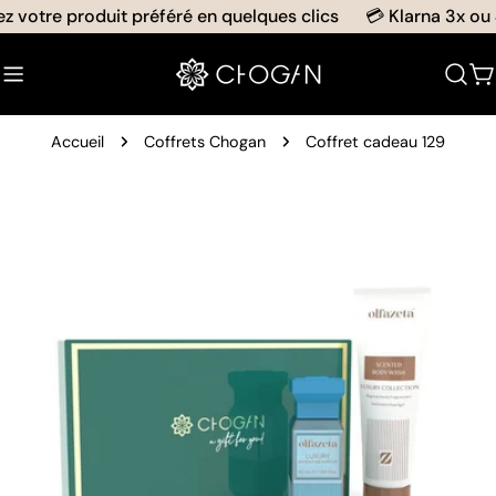
Aller
 votre produit préféré en quelques clics
💳 Klarna 3x ou 4x
au
contenu
C
Accueil
Coffrets Chogan
Coffret cadeau 129
Passer
aux
informations
sur
le
produit