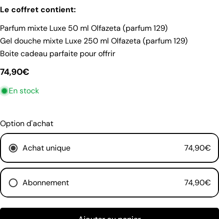
poser une question
Le coffret contient:
Votre
Parfum mixte Luxe 50 ml Olfazeta (parfum 129)
nom
Gel douche mixte Luxe 250 ml Olfazeta (parfum 129)
Votre
Boite cadeau parfaite pour offrir
email
Prix
74,90€
Partager ce produit
Ton
téléphone
En stock
Copie
habituel
Partager
Votre
Partager
message
Option d'achat
sur
Facebook
Achat unique
74,90€
Les champs marqués * sont obligatoires.
Envoyer une question
Abonnement
74,90€
Tous les mois