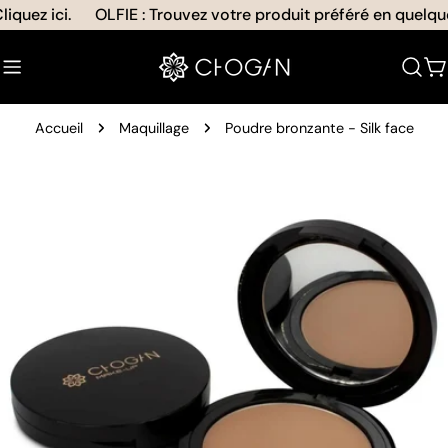
Aller
quez ici.
OLFIE : Trouvez votre produit préféré en quelques
au
contenu
C
Accueil
Maquillage
Poudre bronzante - Silk face
Passer
aux
informations
sur
le
produit