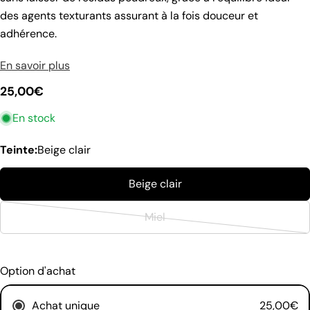
des agents texturants assurant à la fois douceur et
adhérence.
En savoir plus
Prix
25,00€
En stock
poser une question
habituel
Votre
Teinte:
Beige clair
nom
Beige clair
Votre
email
Partager ce produit
Miel
Ton
Variante
téléphone
Copie
en
Partager
Votre
rupture
Option d'achat
Partager
message
de
sur
stock
Facebook
Achat unique
25,00€