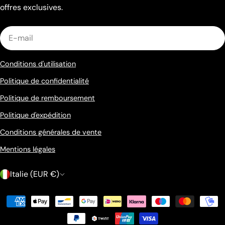
offres exclusives.
E-
mail
Conditions d'utilisation
Politique de confidentialité
Politique de remboursement
Politique d'expédition
Conditions générales de vente
Mentions légales
P
Italie (EUR €)
a
Méthodes
y
de
s