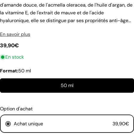
d'amande douce, de l'acmella oleracea, de l'huile d'argan, de
la vitamine E, de l'extrait de mauve et de l'acide
hyaluronique, elle se distingue par ses propriétés anti-âge...
En savoir plus
poser une question
Prix
39,90€
Votre
En stock
nom
habituel
Votre
Format:
50 ml
email
Partager ce produit
Ton
50 ml
téléphone
Copie
Partager
Votre
Partager
message
Option d'achat
sur
Facebook
Achat unique
39,90€
Les champs marqués * sont obligatoires.