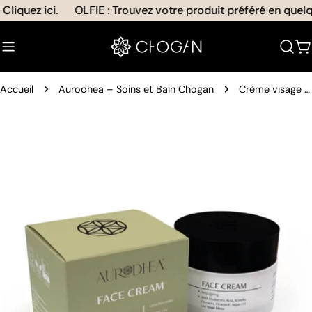
Aller
iquez ici.
OLFIE : Trouvez votre produit préféré en quelque
au
contenu
C
Accueil
Aurodhea – Soins et Bain Chogan
Crème visage à la bave d'escargot - Aurodhea
Passer
aux
informations
sur
le
produit