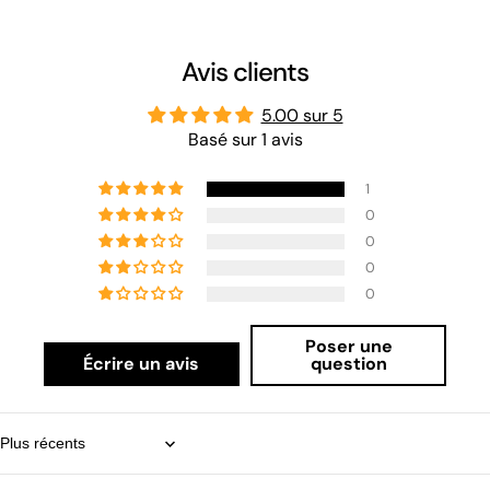
Avis clients
5.00 sur 5
Basé sur 1 avis
1
0
0
0
0
Poser une
Écrire un avis
question
Sort by