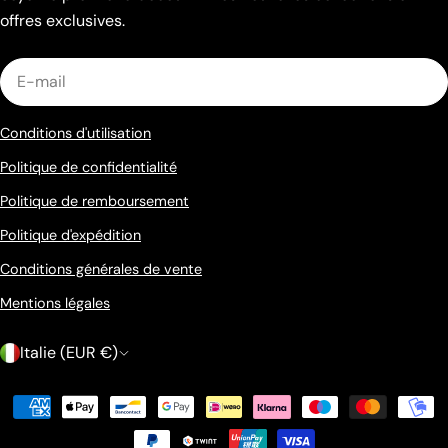
offres exclusives.
E-
mail
Conditions d'utilisation
Politique de confidentialité
Politique de remboursement
Politique d'expédition
Conditions générales de vente
Mentions légales
P
Italie (EUR €)
a
Méthodes
y
de