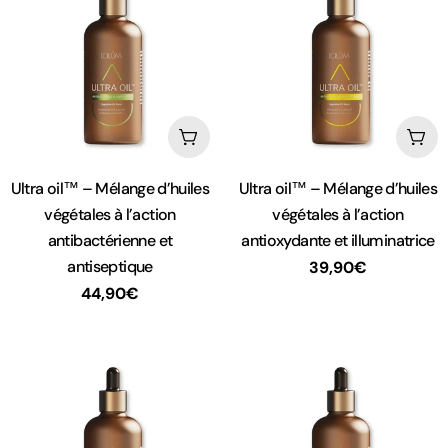
c
t
i
Ajouter au panier
Ajou
o
Taper:
Taper:
Ultra oil™ – Mélange d’huiles
Ultra oil™ – Mélange d’huiles
végétales à l’action
végétales à l’action
n
antibactérienne et
antioxydante et illuminatrice
antiseptique
Prix
39,90€
:
Prix
44,90€
habituel
habituel