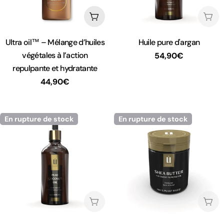
Ajouter au panier
En r
Taper:
Taper:
Ultra oil™ – Mélange d’huiles
Huile pure d'argan
végétales à l’action
Prix
54,90€
repulpante et hydratante
habituel
Prix
44,90€
habituel
En rupture de stock
En rupture de stock
En rupture de stock
En r