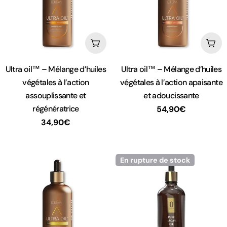
Ajouter au panier
Ajou
Taper:
Taper:
Ultra oil™ – Mélange d’huiles
Ultra oil™ – Mélange d’huiles
végétales à l’action
végétales à l’action apaisante
assouplissante et
et adoucissante
régénératrice
Prix
54,90€
Prix
34,90€
habituel
habituel
En rupture de stock