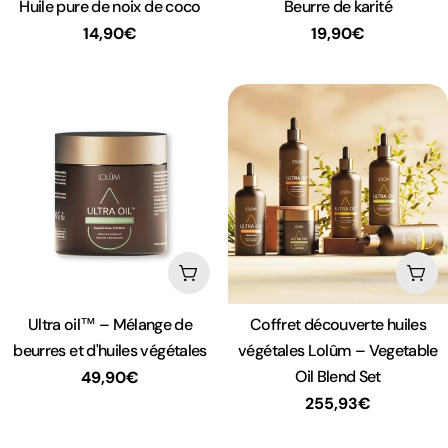
Taper:
Taper:
Huile pure de noix de coco
Beurre de karité
Prix
14,90€
Prix
19,90€
habituel
habituel
Ajouter au panier
Ajou
Taper:
Taper:
Ultra oil™ – Mélange de
Coffret découverte huiles
beurres et d'huiles végétales
végétales Lolûm – Vegetable
Oil Blend Set
Prix
49,90€
Prix
255,93€
habituel