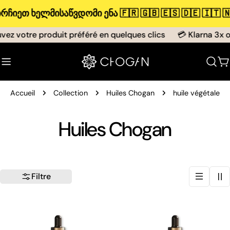
Aller
 ხელმისაწვდომი ენა 🇫🇷 🇬🇧 🇪🇸 🇩🇪 ​​​​🇮🇹 🇳🇱
au
contenu
vez votre produit préféré en quelques clics
💳 Klarna 3x ou
C
Accueil
Collection
Huiles Chogan
huile végétale
C
Huiles Chogan
o
l
Filtre
l
e