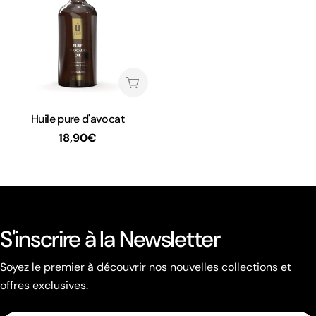
En rupture de stock
Taper:
Huile pure d'avocat
Prix
18,90€
habituel
S'inscrire à la Newsletter
Soyez le premier à découvrir nos nouvelles collections et
offres exclusives.