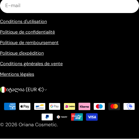
E-
mail
Conditions d'utilisation
Politique de confidentialité
Politique de remboursement
Politique d'expédition
Conditions générales de vente
Mentions légales
P
იტალია (EUR €)
a
Méthodes
y
de
s
payement
© 2026
Oriana Cosmetic
.
/