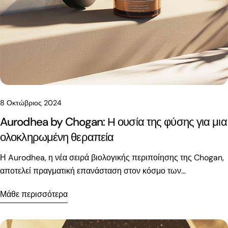
8 Οκτώβριος 2024
Aurodhea by Chogan: Η ουσία της φύσης για μια
ολοκληρωμένη θεραπεία
Η Aurodhea, η νέα σειρά βιολογικής περιποίησης της Chogan,
αποτελεί πραγματική επανάσταση στον κόσμο των
καλλυντικών. Συνδυάζοντας προσεκτικά επιλεγμένα φυσικά
Μάθε περισσότερα
συστατικά με καινοτόμες συνθέσεις, η σειρά αυτή υπόσχεται να
μεταμορφώσει τη ρουτίνα ομορφιάς σας. Η Aurodhea διατίθεται
σε έξι διαφορετικές σειρές περιποίησης, προσφέροντας μια