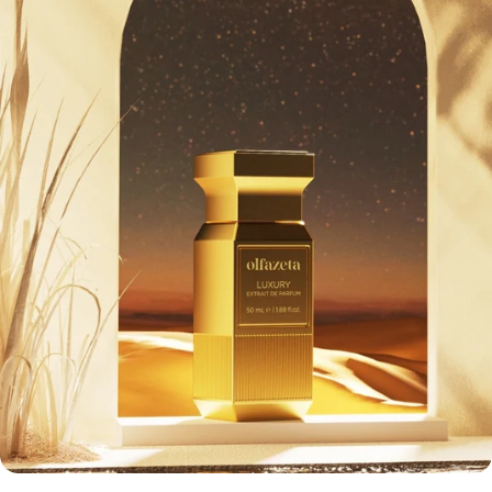
ποικιλία λύσεων για το σώμα, το πρόσωπο και τα μαλλιά,
προσαρμοσμένες στις ιδιαίτερες ανάγκες κάθε τύπου δέρματος.
Χάρη στα φυσικά ενεργά συστατικά της, αυτή η σειρά είναι ένα
must-have για όσους αναζητούν αποτελεσματικά, φιλικά προς
το δέρμα προϊόντα. 1. Σειρά Aurodhea/Aloe vera : Ενυδατική
και καταπραϋντική Η σειρά Aurodhea aloe vera έχει σχεδιαστεί
για να προσφέρει έντονη ενυδάτωση, ενώ παράλληλα
καταπραΰνει το ευαίσθητο δέρμα. Η αλόη βέρα είναι γνωστή για
τις αντιφλεγμονώδεις και ενυδατικές της ιδιότητες, καθιστώντας
τη σειρά αυτή ιδανική επιλογή για την καταπράυνση των
ερεθισμών και την προστασία του αντιδραστικού δέρματος. Τα
βασικά προϊόντα περιλαμβάνουν : Κρέμα προσώπου:
Ενυδατώνει απαλά και καταπραΰνει το δέρμα. Ενυδατικό
αφρόλουτρο: Καθαρίζει σε βάθος χωρίς να καταστρέφει το
δέρμα. Κρέμα χεριών και ποδιών: Θρέφει, ενυδατώνει και
επανορθώνει τις ξηρές ή ταλαιπωρημένες περιοχές. Αυτά τα
προϊόντα είναι μερικά μόνο από τα πολλά προϊόντα