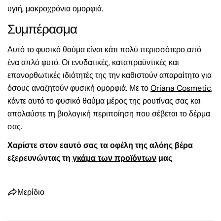
υγιή, μακροχρόνια ομορφιά.
Συμπέρασμα
Αυτό το φυσικό θαύμα είναι κάτι πολύ περισσότερο από
Μοιραστείτε αυτό το άρθρο
ένα απλό φυτό. Οι ενυδατικές, καταπραϋντικές και
επανορθωτικές ιδιότητές της την καθιστούν απαραίτητο για
αντίγραφο
όσους αναζητούν φυσική ομορφιά. Με το
Oriana Cosmetic
,
Μοιραστείτε
κάντε αυτό το φυσικό θαύμα μέρος της ρουτίνας σας και
το
απολαύστε τη βιολογική περιποίηση που σέβεται το δέρμα
στο
σας.
Facebook
Χαρίστε στον εαυτό σας τα οφέλη της αλόης βέρα
εξερευνώντας τη
γκάμα των προϊόντων
μας
Μερίδιο