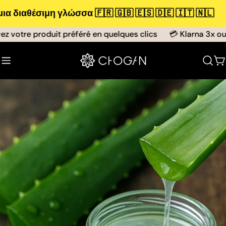
Μετάβαση
σιμη γλώσσα 🇫🇷 🇬🇧 🇪🇸 🇩🇪 🇮🇹 🇳🇱
Για καλύ
στο
περιεχόμενο
otre produit préféré en quelques clics
💳 Klarna 3x ou 4x 
Κ